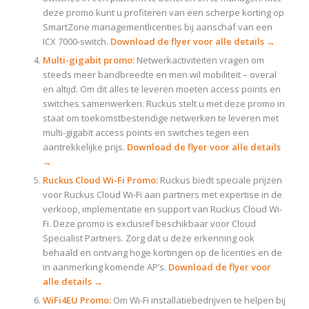
deze promo kunt u profiteren van een scherpe korting op
SmartZone managementlicenties bij aanschaf van een
ICX 7000-switch.
Download de flyer voor alle details →
Multi-gigabit promo:
Netwerkactiviteiten vragen om
steeds meer bandbreedte en men wil mobiliteit – overal
en altijd. Om dit alles te leveren moeten access points en
switches samenwerken. Ruckus stelt u met deze promo in
staat om toekomstbestendige netwerken te leveren met
multi-gigabit access points en switches tegen een
aantrekkelijke prijs.
Download de flyer voor alle details
→
Ruckus Cloud Wi-Fi Promo:
Ruckus biedt speciale prijzen
voor Ruckus Cloud Wi-Fi aan partners met expertise in de
verkoop, implementatie en support van Ruckus Cloud Wi-
Fi. Deze promo is exclusief beschikbaar voor Cloud
Specialist Partners. Zorg dat u deze erkenning ook
behaald en ontvang hoge kortingen op de licenties en de
in aanmerking komende AP’s.
Download de flyer voor
alle details →
WiFi4EU Promo:
Om Wi-Fi installatiebedrijven te helpen bij