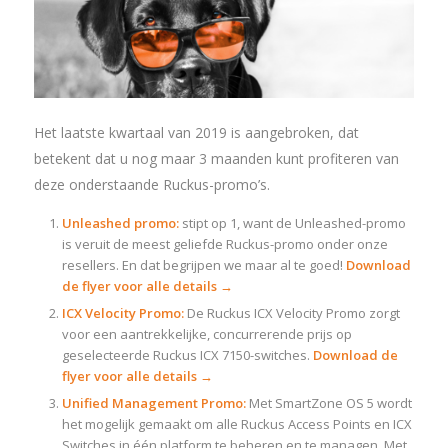
Het laatste kwartaal van 2019 is aangebroken, dat
betekent dat u nog maar 3 maanden kunt profiteren van
deze onderstaande Ruckus-promo’s.
Unleashed promo:
stipt op 1, want de Unleashed-promo
is veruit de meest geliefde Ruckus-promo onder onze
resellers. En dat begrijpen we maar al te goed!
Download
de flyer voor alle details →
ICX Velocity Promo:
De Ruckus ICX Velocity Promo zorgt
voor een aantrekkelijke, concurrerende prijs op
geselecteerde Ruckus ICX 7150-switches.
Download de
flyer voor alle details →
Unified Management Promo:
Met SmartZone OS 5 wordt
het mogelijk gemaakt om alle Ruckus Access Points en ICX
Switches in één platform te beheren en te managen. Met