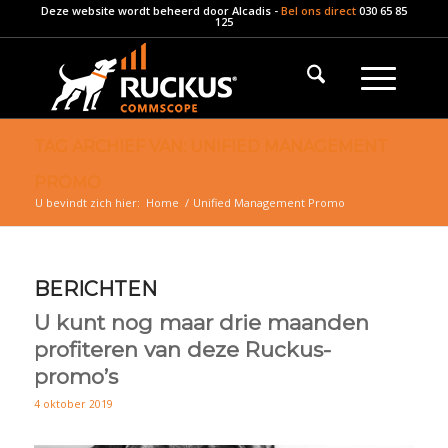
Deze website wordt beheerd door
Alcadis
-
Bel ons direct
030 65 85
125
TAG ARCHIEF VAN: UNIFIED MANAGEMENT
PROMO
U bevindt zich hier:
Home
/
Unified Management Promo
BERICHTEN
U kunt nog maar drie maanden
profiteren van deze Ruckus-
promo’s
4 oktober 2019