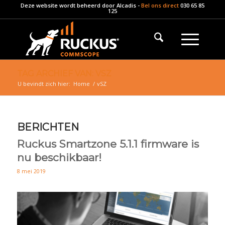
Deze website wordt beheerd door
Alcadis
-
Bel ons direct
030 65 85
125
TAG ARCHIEF VAN: VSZ
U bevindt zich hier:
Home
/
vSZ
BERICHTEN
Ruckus Smartzone 5.1.1 firmware is
nu beschikbaar!
8 mei 2019