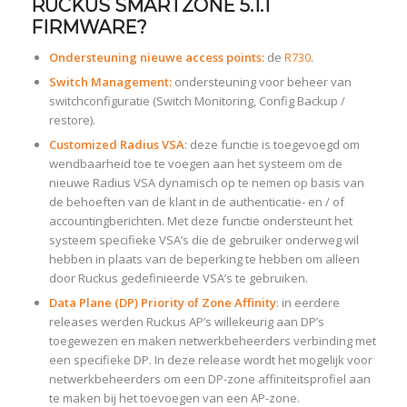
RUCKUS SMARTZONE 5.1.1
FIRMWARE?
Ondersteuning nieuwe access points:
de
R730
.
Switch Management:
ondersteuning voor beheer van
switchconfiguratie (Switch Monitoring, Config Backup /
restore).
Customized Radius VSA
: deze functie is toegevoegd om
wendbaarheid toe te voegen aan het systeem om de
nieuwe Radius VSA dynamisch op te nemen op basis van
de behoeften van de klant in de authenticatie- en / of
accountingberichten. Met deze functie ondersteunt het
systeem specifieke VSA’s die de gebruiker onderweg wil
hebben in plaats van de beperking te hebben om alleen
door Ruckus gedefinieerde VSA’s te gebruiken.
Data Plane (DP) Priority of Zone Affinity
: in eerdere
releases werden Ruckus AP’s willekeurig aan DP’s
toegewezen en maken netwerkbeheerders verbinding met
een specifieke DP. In deze release wordt het mogelijk voor
netwerkbeheerders om een DP-zone affiniteitsprofiel aan
te maken bij het toevoegen van een AP-zone.