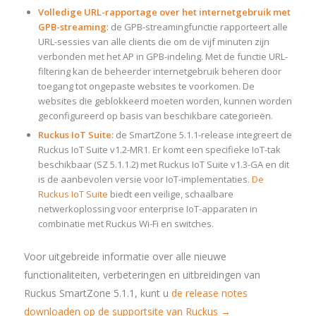
Volledige URL-rapportage over het internetgebruik met
GPB-streaming
: de GPB-streamingfunctie rapporteert alle
URL-sessies van alle clients die om de vijf minuten zijn
verbonden met het AP in GPB-indeling. Met de functie URL-
filtering kan de beheerder internetgebruik beheren door
toegang tot ongepaste websites te voorkomen. De
websites die geblokkeerd moeten worden, kunnen worden
geconfigureerd op basis van beschikbare categorieën.
Ruckus IoT Suite:
de SmartZone 5.1.1-release integreert de
Ruckus IoT Suite v1.2-MR1. Er komt een specifieke IoT-tak
beschikbaar (SZ 5.1.1.2) met Ruckus IoT Suite v1.3-GA en dit
is de aanbevolen versie voor IoT-implementaties.
De
Ruckus IoT Suite
biedt een veilige, schaalbare
netwerkoplossing voor enterprise IoT-apparaten in
combinatie met Ruckus Wi-Fi en switches.
Voor uitgebreide informatie over alle nieuwe
functionaliteiten, verbeteringen en uitbreidingen van
Ruckus SmartZone 5.1.1, kunt u
de release notes
downloaden op de supportsite van Ruckus →