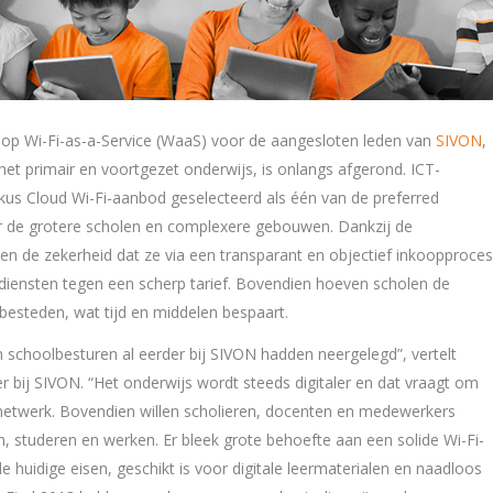
oop Wi-Fi-as-a-Service (WaaS) voor de aangesloten leden van
SIVON
,
et primair en voortgezet onderwijs, is onlangs afgerond. ICT-
kus Cloud Wi-Fi-aanbod geselecteerd als één van de preferred
or de grotere scholen en complexere gebouwen. Dankzij de
n de zekerheid dat ze via een transparant en objectief inkoopproces
-diensten tegen een scherp tarief. Bovendien hoeven scholen de
 besteden, wat tijd en middelen bespaart.
 schoolbesturen al eerder bij SIVON hadden neergelegd”, vertelt
ij SIVON. “Het onderwijs wordt steeds digitaler en dat vraagt om
 netwerk. Bovendien willen scholieren, docenten en medewerkers
 studeren en werken. Er bleek grote behoefte aan een solide Wi-Fi-
de huidige eisen, geschikt is voor digitale leermaterialen en naadloos