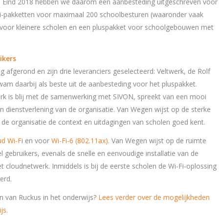
m. Eind 2018 hebben we daarom een aanbesteding uitgeschreven voor
i-pakketten voor maximaal 200 schoolbesturen (waaronder vaak
t voor kleinere scholen en een pluspakket voor schoolgebouwen met
ikers
afgerond en zijn drie leveranciers geselecteerd: Veltwerk, de Rolf
am daarbij als beste uit de aanbesteding voor het pluspakket.
erk is blij met de samenwerking met SIVON, spreekt van een mooi
 en dienstverlening van de organisatie. Van Wegen wijst op de sterke
 de organisatie de context en uitdagingen van scholen goed kent.
ud Wi-F
i en voor
Wi-Fi-6 (802.11ax)
. Van Wegen wijst op de ruimte
gebruikers, evenals de snelle en eenvoudige installatie van de
 cloudnetwerk. Inmiddels is bij de eerste scholen de Wi-Fi-oplossing
erd.
n van Ruckus in het onderwijs?
Lees verder over de mogelijkheden
js.