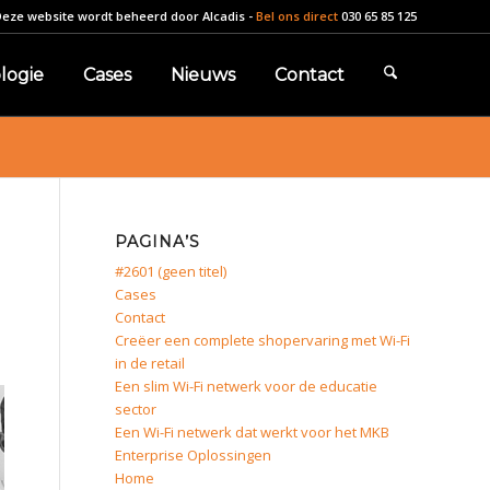
Deze website wordt beheerd door
Alcadis
-
Bel ons direct
030 65 85 125
logie
Cases
Nieuws
Contact
PAGINA’S
#2601 (geen titel)
Cases
Contact
Creëer een complete shopervaring met Wi-Fi
in de retail
Een slim Wi-Fi netwerk voor de educatie
sector
Een Wi-Fi netwerk dat werkt voor het MKB
Enterprise Oplossingen
Home