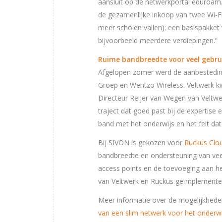
aansluit op de netwerkportal eduroa
de gezamenlijke inkoop van twee Wi-F
meer scholen vallen): een basispakke
bijvoorbeeld meerdere verdiepingen.”
Ruime bandbreedte voor veel gebru
Afgelopen zomer werd de aanbesteding 
Groep en Wentzo Wireless. Veltwerk kw
Directeur Reijer van Wegen van Veltw
traject dat goed past bij de expertise
band met het onderwijs en het feit dat
Bij SIVON is gekozen voor
Ruckus Clo
bandbreedte en ondersteuning van veel 
access points en de toevoeging aan het
van Veltwerk en Ruckus geïmplemente
Meer informatie over de mogelijkhede
van een slim netwerk voor het onderwi