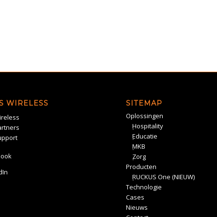
S WIRELESS
SITEMAP
Oplossingen
reless
Hospitality
rtners
Educatie
upport
MKB
book
Zorg
Producten
dIn
RUCKUS One (NIEUW)
Technologie
Cases
Nieuws