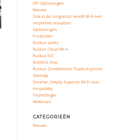
ISP Oplossingen
Nieuws
Ook in de zorgsector wordt Wi-Fi een
verplichte receptuur
Oplossingen
Producten
Ruckus acties
Ruckus Cloud Wi-Fi
Ruckus ICX
RUCKUS One
Ruckus ZoneDirector Trade-In promo
Sitemap
Smarter, Simply Superior Wi-Fi voor
Hospitality
Technologie
Webinars
CATEGORIEËN
Nieuws