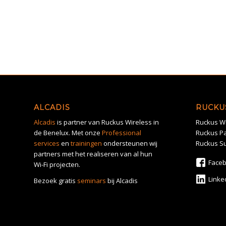
ALCADIS
RUCKU
Alcadis
is partner van Ruckus Wireless in
Ruckus Wi
de Benelux. Met onze
Professional
Ruckus Pa
services
en
trainingen
ondersteunen wij
Ruckus S
partners met het realiseren van al hun
Face
Wi-Fi projecten.
Linke
Bezoek gratis
seminars
bij Alcadis