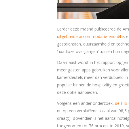
Eerder deze maand publiceerde de Ame
uitgebreide accommodatie-enquête
, 
gastdiensten, duurzaamheid en techno
‘naadloze overgangen’ tussen hun dage
Daarnaast wordt in het rapport opgemer
meer gasten apps gebruiken voor allerl
kamersleutels meer dan verdubbeld in 
populair binnen de hospitality en gro
deze optie aanbieden.
Volgens een ander onderzoek,
de HIS
nu op een verbluffend totaal van 98,5
draagt). Bovendien is het aantal hote
toegenomen tot 76 procent in 2019, v