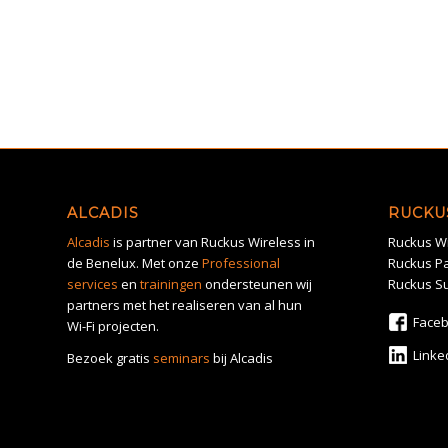
ALCADIS
RUCKU
Alcadis
is partner van Ruckus Wireless in
Ruckus Wi
de Benelux. Met onze
Professional
Ruckus Pa
services
en
trainingen
ondersteunen wij
Ruckus S
partners met het realiseren van al hun
Face
Wi-Fi projecten.
Linke
Bezoek gratis
seminars
bij Alcadis