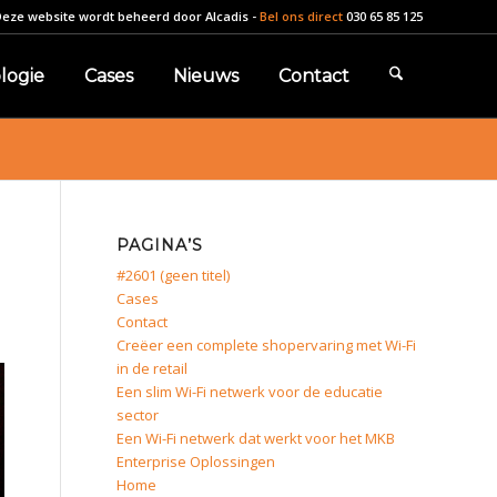
Deze website wordt beheerd door
Alcadis
-
Bel ons direct
030 65 85 125
logie
Cases
Nieuws
Contact
PAGINA’S
#2601 (geen titel)
Cases
Contact
Creëer een complete shopervaring met Wi-Fi
in de retail
Een slim Wi-Fi netwerk voor de educatie
sector
Een Wi-Fi netwerk dat werkt voor het MKB
Enterprise Oplossingen
Home