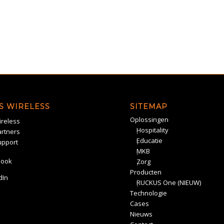
S WIRELESS
SITEMAP
Oplossingen
reless
Hospitality
rtners
Educatie
upport
MKB
book
Zorg
Producten
dIn
RUCKUS One (NIEUW)
Technologie
Cases
Nieuws