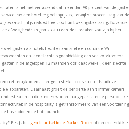
taten is het niet verrassend dat meer dan 90 procent van de gaste
ervice van een hotel ‘erg belangrijk’ is, terwijl 58 procent zegt dat d
oogstwaarschijnlijk invloed heeft op hun boekingsbeslissing. Bovendie
e afwezigheid van gratis Wi-Fi een ‘deal breaker’ zou zijn bij het
zowel gasten als hotels hechten aan snelle en continue Wi-Fi
e respondenten dat een slechte signaaldekking een veelvoorkomend
e gasten in de afgelopen 12 maanden ook daadwerkelijk een slechte
el.
sten niet terugkomen als er geen sterke, consistente draadloze
biele apparaten. Daarnaast groeit de behoefte aan ‘slimme’ kamers
n ondersteunen en die kunnen worden aangepast aan de persoonlijke
onnectiviteit in de hospitality is getransformeerd van een voorziening
k de basis binnen de hotelbranche.
ality? Bekijk het
gehele artikel in de Ruckus Room
of neem een kijkje