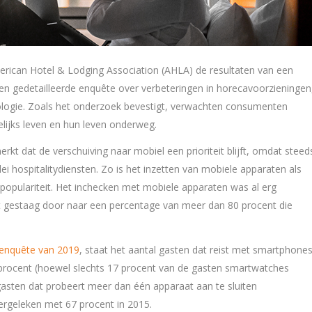
rican Hotel & Lodging Association (AHLA) de resultaten van een
een gedetailleerde enquête over verbeteringen in horecavoorzieningen
logie. Zoals het onderzoek bevestigt, verwachten consumenten
lijks leven en hun leven onderweg.
kt dat de verschuiving naar mobiel een prioriteit blijft, omdat steed
ei hospitalitydiensten. Zo is het inzetten van mobiele apparaten als
populariteit. Het inchecken met mobiele apparaten was al erg
eit gestaag door naar een percentage van meer dan 80 procent die
-enquête van 2019
, staat het aantal gasten dat reist met smartphone
 procent (hoewel slechts 17 procent van de gasten smartwatches
lgasten dat probeert meer dan één apparaat aan te sluiten
ergeleken met 67 procent in 2015.