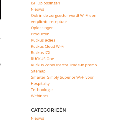
ISP Oplossingen
Nieuws
Ook in de zorgsector wordt Wi-Fi een
verplichte receptuur
Oplossingen
Producten
,
Ruckus acties
Ruckus Cloud Wi-Fi
Ruckus ICX
RUCKUS One
s
Ruckus ZoneDirector Trade-In promo
Sitemap
Smarter, Simply Superior Wi-Fi voor
Hospitality
Technologie
Webinars
s
CATEGORIEËN
Nieuws