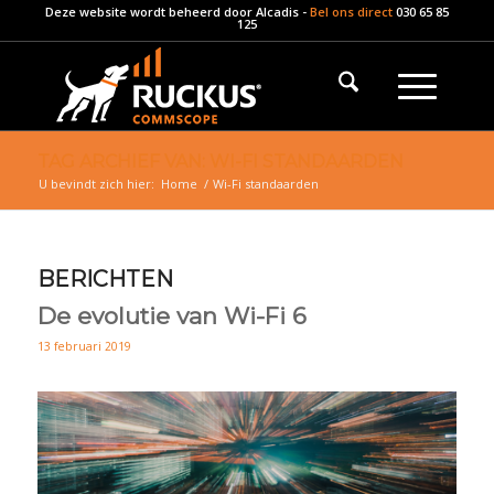
Deze website wordt beheerd door
Alcadis
-
Bel ons direct
030 65 85
125
TAG ARCHIEF VAN: WI-FI STANDAARDEN
U bevindt zich hier:
Home
/
Wi-Fi standaarden
BERICHTEN
De evolutie van Wi-Fi 6
13 februari 2019