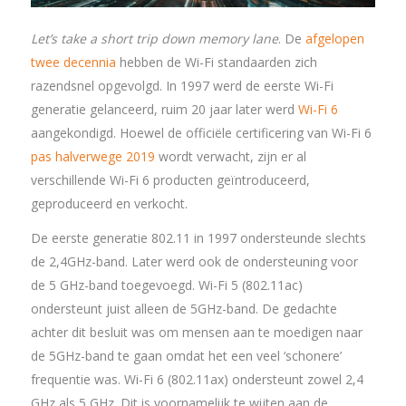
Let’s take a short trip down memory lane
. De
afgelopen
twee decennia
hebben de Wi-Fi standaarden zich
razendsnel opgevolgd. In 1997 werd de eerste Wi-Fi
generatie gelanceerd, ruim 20 jaar later werd
Wi-Fi 6
aangekondigd. Hoewel de officiële certificering van Wi-Fi 6
pas halverwege 2019
wordt verwacht, zijn er al
verschillende Wi-Fi 6 producten geïntroduceerd,
geproduceerd en verkocht.
De eerste generatie 802.11 in 1997 ondersteunde slechts
de 2,4GHz-band. Later werd ook de ondersteuning voor
de 5 GHz-band toegevoegd. Wi-Fi 5 (802.11ac)
ondersteunt juist alleen de 5GHz-band. De gedachte
achter dit besluit was om mensen aan te moedigen naar
de 5GHz-band te gaan omdat het een veel ‘schonere’
frequentie was. Wi-Fi 6 (802.11ax) ondersteunt zowel 2,4
GHz als 5 GHz. Dit is voornamelijk te wijten aan de