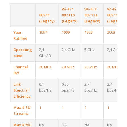
Wi-Fi 1
Wi-Fi 2
Wi-Fi 3
802.11
802.11b
802.11a
802.11g
(Legacy)
(Legacy)
(Legacy)
(Legacy)
Year
1997
1999
1999
2003
Ratified
Operating
2,4
2,4 GHz
5 GHz
2,4 GHz
band
GHz/IR
Channel
20 MHz
20 MHz
20 MHz
20 MHz
BW
Link
0.1
0.55
2.7
2.7
Spectral
bps/Hz
bps/Hz
bps/Hz
bps/Hz
Efficiency
Max # SU
1
1
1
1
Streams
Max # MU
NA
NA
NA
NA