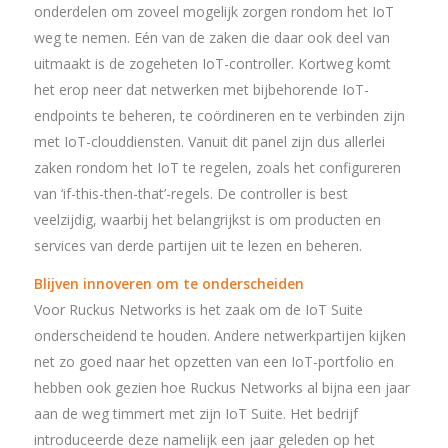
onderdelen om zoveel mogelijk zorgen rondom het IoT
weg te nemen. Eén van de zaken die daar ook deel van
uitmaakt is de zogeheten IoT-controller. Kortweg komt
het erop neer dat netwerken met bijbehorende IoT-
endpoints te beheren, te coördineren en te verbinden zijn
met IoT-clouddiensten. Vanuit dit panel zijn dus allerlei
zaken rondom het IoT te regelen, zoals het configureren
van ‘if-this-then-that’-regels. De controller is best
veelzijdig, waarbij het belangrijkst is om producten en
services van derde partijen uit te lezen en beheren.
Blijven innoveren om te onderscheiden
Voor Ruckus Networks is het zaak om de IoT Suite
onderscheidend te houden. Andere netwerkpartijen kijken
net zo goed naar het opzetten van een IoT-portfolio en
hebben ook gezien hoe Ruckus Networks al bijna een jaar
aan de weg timmert met zijn IoT Suite. Het bedrijf
introduceerde deze namelijk een jaar geleden op het