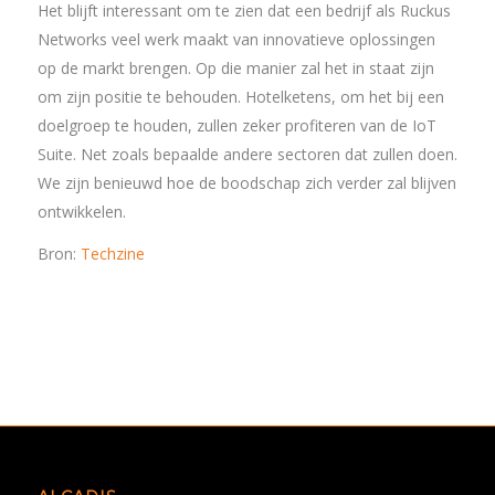
Het blijft interessant om te zien dat een bedrijf als Ruckus
Networks veel werk maakt van innovatieve oplossingen
op de markt brengen. Op die manier zal het in staat zijn
om zijn positie te behouden. Hotelketens, om het bij een
doelgroep te houden, zullen zeker profiteren van de IoT
Suite. Net zoals bepaalde andere sectoren dat zullen doen.
We zijn benieuwd hoe de boodschap zich verder zal blijven
ontwikkelen.
Bron:
Techzine