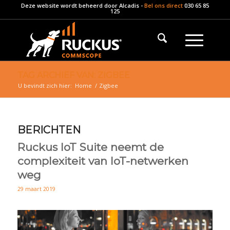
Deze website wordt beheerd door
Alcadis
-
Bel ons direct
030 65 85
125
TAG ARCHIEF VAN: ZIGBEE
U bevindt zich hier:
Home
/
Zigbee
BERICHTEN
Ruckus IoT Suite neemt de
complexiteit van IoT-netwerken
weg
29 maart 2019