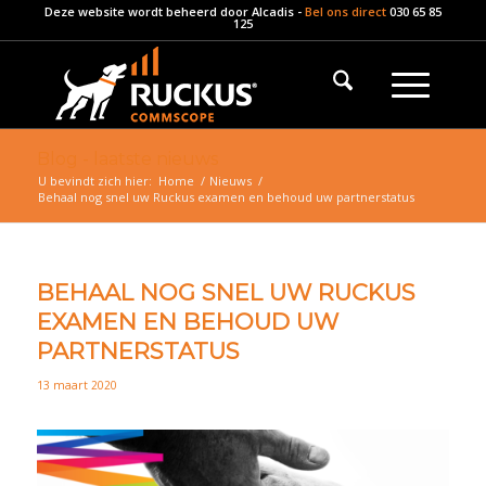
Deze website wordt beheerd door
Alcadis
-
Bel ons direct
030 65 85
125
Blog - laatste nieuws
U bevindt zich hier:
Home
/
Nieuws
/
Behaal nog snel uw Ruckus examen en behoud uw partnerstatus
BEHAAL NOG SNEL UW RUCKUS
EXAMEN EN BEHOUD UW
PARTNERSTATUS
13 maart 2020