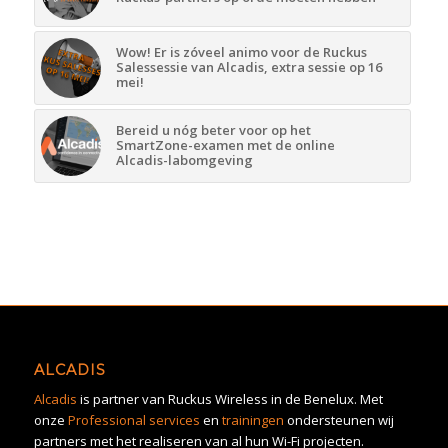
Wow! Er is zóveel animo voor de Ruckus
Salessessie van Alcadis, extra sessie op 16
mei!
Bereid u nóg beter voor op het
SmartZone-examen met de online
Alcadis-labomgeving
ALCADIS
Alcadis
is partner van Ruckus Wireless in de Benelux. Met
onze
Professional services
en
trainingen
ondersteunen wij
partners met het realiseren van al hun Wi-Fi projecten.