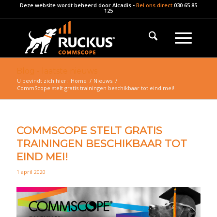
Deze website wordt beheerd door
Alcadis
-
Bel ons direct
030 65 85
125
Blog - laatste nieuws
U bevindt zich hier:
Home
/
Nieuws
/
CommScope stelt gratis trainingen beschikbaar tot eind mei!
COMMSCOPE STELT GRATIS
TRAININGEN BESCHIKBAAR TOT
EIND MEI!
1 april 2020