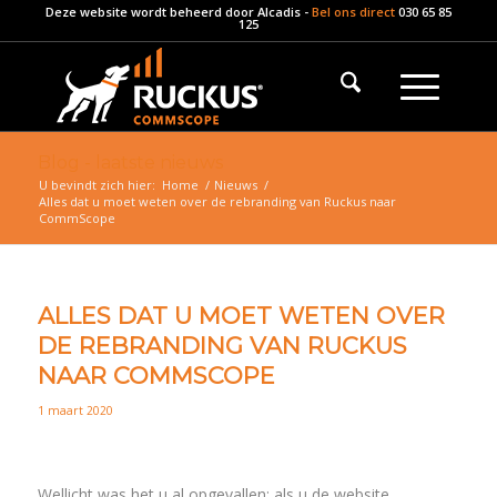
Deze website wordt beheerd door
Alcadis
-
Bel ons direct
030 65 85
125
Blog - laatste nieuws
U bevindt zich hier:
Home
/
Nieuws
/
Alles dat u moet weten over de rebranding van Ruckus naar
CommScope
ALLES DAT U MOET WETEN OVER
DE REBRANDING VAN RUCKUS
NAAR COMMSCOPE
1 maart 2020
Wellicht was het u al opgevallen: als u de website