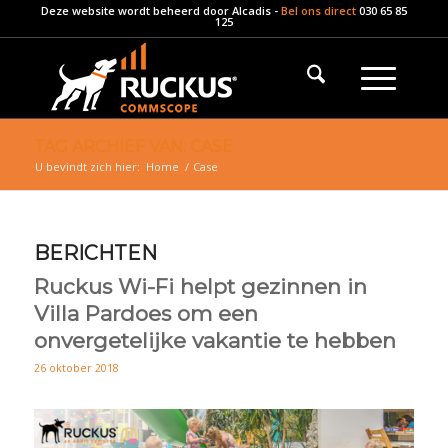
Deze website wordt beheerd door
Alcadis
-
Bel ons direct
030 65 85
125
TAG ARCHIEF VAN: CASE
U bevindt zich hier:
Home
/
Case
BERICHTEN
Ruckus Wi-Fi helpt gezinnen in
Villa Pardoes om een
onvergetelijke vakantie te hebben
26 oktober 2018