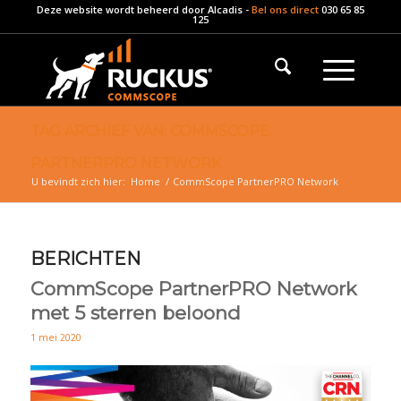
Deze website wordt beheerd door
Alcadis
-
Bel ons direct
030 65 85
125
TAG ARCHIEF VAN: COMMSCOPE
PARTNERPRO NETWORK
U bevindt zich hier:
Home
/
CommScope PartnerPRO Network
BERICHTEN
CommScope PartnerPRO Network
met 5 sterren beloond
1 mei 2020