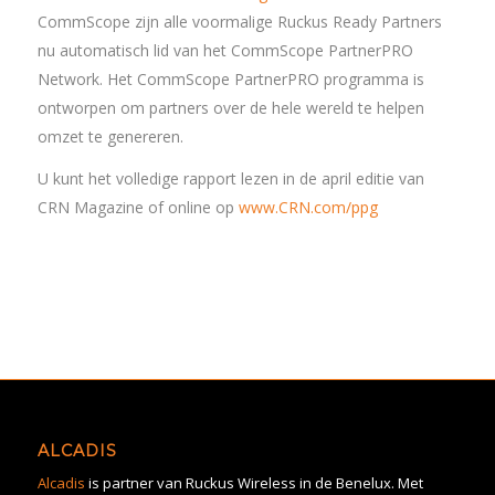
CommScope zijn alle voormalige Ruckus Ready Partners
nu automatisch lid van het CommScope PartnerPRO
Network. Het CommScope PartnerPRO programma is
ontworpen om partners over de hele wereld te helpen
omzet te genereren.
U kunt het volledige rapport lezen in de april editie van
CRN Magazine of online op
www.CRN.com/ppg
ALCADIS
Alcadis
is partner van Ruckus Wireless in de Benelux. Met