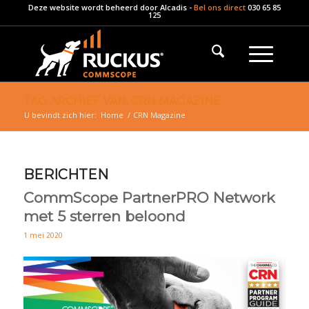
Deze website wordt beheerd door
Alcadis
-
Bel ons direct
030 65 85
125
TAG ARCHIEF VAN: CRN MAGAZINE
U bevindt zich hier:
Home
/
CRN Magazine
BERICHTEN
CommScope PartnerPRO Network
met 5 sterren beloond
1 mei 2020