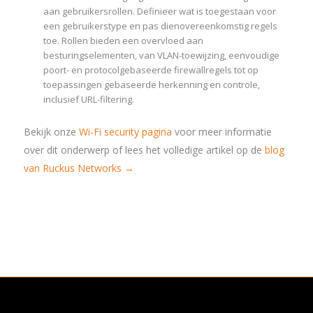
aan gebruikersrollen. Definieer wat is toegestaan voor
een gebruikerstype en pas dienovereenkomstig regels
toe. Rollen bieden een overvloed aan
besturingselementen, van VLAN-toewijzing, eenvoudige
poort- en protocolgebaseerde firewallregels tot op
toepassingen gebaseerde herkenning en controle,
inclusief URL-filtering.
Bekijk onze
Wi-Fi security pagina
voor meer informatie
over dit onderwerp of lees het volledige artikel op de
blog
van Ruckus Networks →