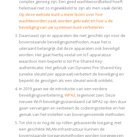
complex genoeg zijn. Een goed wachtwoordbeleid hoeft
helemaal niet zo ingewikkeld te zijn als men vaak denkt.
Op deze website kunt u meer lezen over hoe
wachtwoorden vaak worden gekraakt en hoe u de
beveiliging van uw systemen kunt verbeteren.
Daarnaast zijn er apparaten die niet geschikt zijn voor de
bovenstaande beveiligingsmethoden, maar het is
uiteraard belangrijk dat deze apparaten ook beveiligd
worden. Het gaat hierbij veelal om IoT-apparatuur
waardoor men beperkt is tot Pre-Shared Key-
authenticatie. Het gebruik van Dynamic Pre-Shared Key
(unieke sleutel per apparaat) verbetert de beveiliging en
beperkt de gevolgen als een sleutel wordt ontdekt.
In 2019 gaan we de introductie van een verdere
beveiligingsverbetering,
WPA3
, tegemoet zien. Deze
nieuwe Wi-Fi beveiligingsstandaard zal WPA2 op den duur
gaan vervangen en verbetert de coderingssterkte en het
gemak van het instellen van bovengenoemde methoden.
Tot slot is er nog de op rollen gebaseerde toegang; met
een geschikte WLAN-infrastructuur kunnen de
bovenstaande toegangsmethoden worden toegewezen