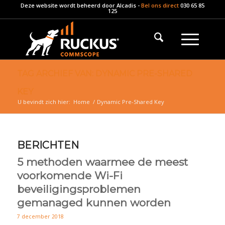
Deze website wordt beheerd door
Alcadis
-
Bel ons direct
030 65 85
125
TAG ARCHIEF VAN: DYNAMIC PRE-SHARED
KEY
U bevindt zich hier:
Home
/
Dynamic Pre-Shared Key
BERICHTEN
5 methoden waarmee de meest
voorkomende Wi-Fi
beveiligingsproblemen
gemanaged kunnen worden
7 december 2018