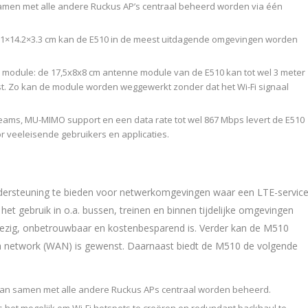
men met alle andere Ruckus AP’s centraal beheerd worden via één
 21×14.2×3.3 cm kan de E510 in de meest uitdagende omgevingen worden
odule: de 17,5x8x8 cm antenne module van de E510 kan tot wel 3 meter
t. Zo kan de module worden weggewerkt zonder dat het Wi-Fi signaal
treams, MU-MIMO support en een data rate tot wel 867 Mbps levert de E510
veeleisende gebruikers en applicaties.
rsteuning te bieden voor netwerkomgevingen waar een LTE-servic
het gebruik in o.a. bussen, treinen en binnen tijdelijke omgevingen
nwezig, onbetrouwbaar en kostenbesparend is. Verder kan de M510
a network (WAN) is gewenst. Daarnaast biedt de M510 de volgende
an samen met alle andere Ruckus APs centraal worden beheerd.