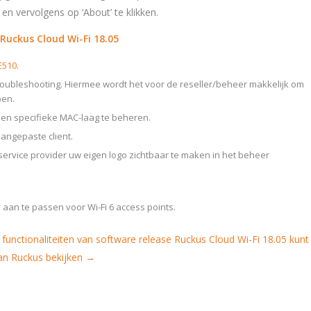
en vervolgens op ‘About’ te klikken.
 Ruckus Cloud Wi-Fi 18.05
E510
.
roubleshooting. Hiermee wordt het voor de reseller/beheer makkelijk om
pen.
een specifieke MAC-laag te beheren.
aangepaste client.
 service provider uw eigen logo zichtbaar te maken in het beheer
aan te passen voor Wi-Fi 6 access points.
functionaliteiten van software release Ruckus Cloud Wi-Fi 18.05 kunt
van Ruckus bekijken →