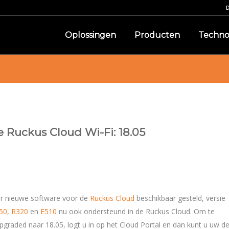
Oplossingen
Producten
Techno
e Ruckus Cloud Wi-Fi: 18.05
r nieuwe software voor de
Ruckus Cloud
beschikbaar gesteld, versie
50
,
R320
en
E510
nu ook ondersteund in de Ruckus Cloud. Om te
üpgraded naar 18.05, logt u in op het Cloud Portal en dan kunt u uw d