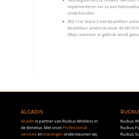
Geïntegreerde LTE modem: hierdoor is
implementeren om zo een betrouwbare
onderhouden.
802.11ac Wave 2 met BeamFlex+ anten
BeamFlex+ antennas lever de M510 h
Mbps wanneer er gebruik wordt gema
ALCADIS
RUCKU
Alcadis
is partner van Ruckus Wireless in
Ruckus Wi
de Benelux. Met onze
Professional
Ruckus Pa
services
en
trainingen
ondersteunen wij
Ruckus S