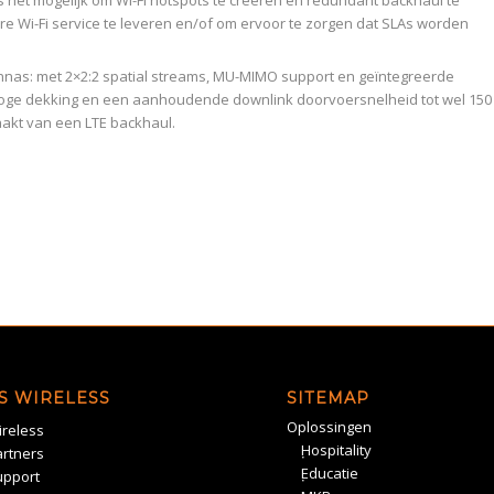
 het mogelijk om Wi-Fi hotspots te creëren en redundant backhaul te
 Wi-Fi service te leveren en/of om ervoor te zorgen dat SLAs worden
nas: met 2×2:2 spatial streams, MU-MIMO support en geïntegreerde
oge dekking en een aanhoudende downlink doorvoersnelheid tot wel 150
akt van een LTE backhaul.
S WIRELESS
SITEMAP
Oplossingen
reless
Hospitality
rtners
Educatie
upport