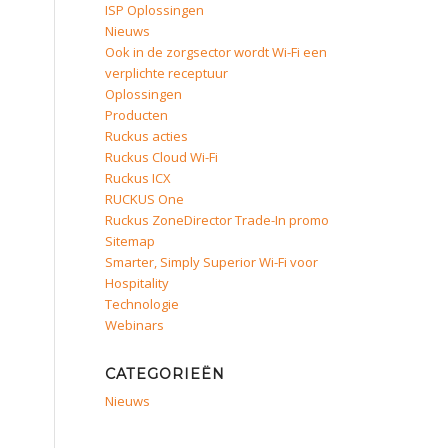
ISP Oplossingen
Nieuws
Ook in de zorgsector wordt Wi-Fi een
verplichte receptuur
Oplossingen
Producten
Ruckus acties
Ruckus Cloud Wi-Fi
Ruckus ICX
RUCKUS One
Ruckus ZoneDirector Trade-In promo
Sitemap
Smarter, Simply Superior Wi-Fi voor
Hospitality
Technologie
Webinars
CATEGORIEËN
Nieuws