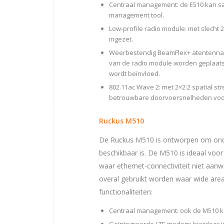
Centraal management: de E510 kan sa
management tool.
Low-profile radio module: met slecht
ingezet.
Weerbestendig BeamFlex+ atentenna m
van de radio module worden geplaats
wordt beïnvloed.
802.11ac Wave 2: met 2×2:2 spatial s
betrouwbare doorvoersnelheden voor 
Ruckus M510
De Ruckus M510 is ontworpen om onde
beschikbaar is. De M510 is ideaal voor 
waar ethernet-connectiviteit niet aa
overal gebruikt worden waar wide are
functionaliteiten:
Centraal management: ook de M510 k