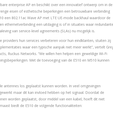
rbare enterprise AP en beschikt over een innovatief ontwerp om in de
nge eisen of esthetische beperkingen een betrouwbare verbinding
M510 een 802.11ac Wave AP met LTE UE-mode backhaul waardoor de
een ethernetverbinding een uitdaging is of in situaties waar redundant
leving van service-level agreements (SLAs) nu mogelijk is.
e providers hun services verbeteren voor hun eindklanten, stuiten zij
lementaties waar een typische aanpak niet meer werkt”, vertelt Gre
ducts, Ruckus Networks. “We willen hen helpen een geweldige Wi-Fi
evingsbeperkingen. Met de toevoeging van de E510 en M510 kunnen
 de antennes los geplaatst kunnen worden. In veel omgevingen
werkt maar dit kan invloed hebben op het signaal. Doordat de
nen worden geplaatst, door middel van een kabel, hoeft dit niet
naast biedt de E510 de volgende functionaliteiten: