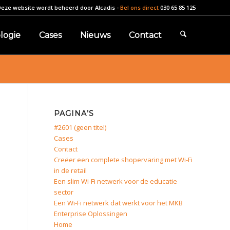
Deze website wordt beheerd door
Alcadis
-
Bel ons direct
030 65 85 125
logie
Cases
Nieuws
Contact
PAGINA’S
#2601 (geen titel)
Cases
Contact
Creëer een complete shopervaring met Wi-Fi
in de retail
Een slim Wi-Fi netwerk voor de educatie
sector
Een Wi-Fi netwerk dat werkt voor het MKB
Enterprise Oplossingen
Home
e