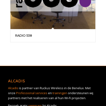
RADIO 538
ALCADIS
Alcadis
is partner van Ruckus Wireless in de Benelux. Met
onze
Professional services
en
trainingen
ondersteunen wij
partners met het realiseren van al hun Wi-Fi projecten.
Bezoek gratis
seminars
bij Alcadis