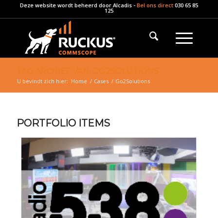
Deze website wordt beheerd door
Alcadis
-
Bel ons direct
030 65 85
125
TAG ARCHIEF VAN: GO2SOLUTIONS
U bevindt zich hier:
Home
/
Cases
/
Go2Solutions
PORTFOLIO ITEMS