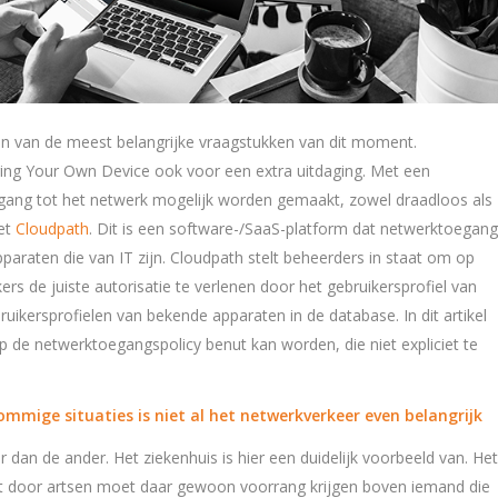
één van de meest belangrijke vraagstukken van dit moment.
ring Your Own Device ook voor een extra uitdaging. Met een
egang tot het netwerk mogelijk worden gemaakt, zowel draadloos als
met
Cloudpath
. Dit is een software-/SaaS-platform dat netwerktoegang
araten die van IT zijn. Cloudpath stelt beheerders in staat om op
kers de juiste autorisatie te verlenen door het gebruikersprofiel van
ruikersprofielen van bekende apparaten in de database. In dit artikel
p de netwerktoegangspolicy benut kan worden, die niet expliciet te
mmige situaties is niet al het netwerkverkeer even belangrijk
 dan de ander. Het ziekenhuis is hier een duidelijk voorbeeld van. Het
t door artsen moet daar gewoon voorrang krijgen boven iemand die