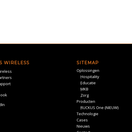
S WIRELESS
SITEMAP
Oplossingen
reless
Hospitality
rtners
Educatie
upport
MKB
book
Zorg
Producten
dIn
RUCKUS One (NIEUW)
Technologie
Cases
Nieuws