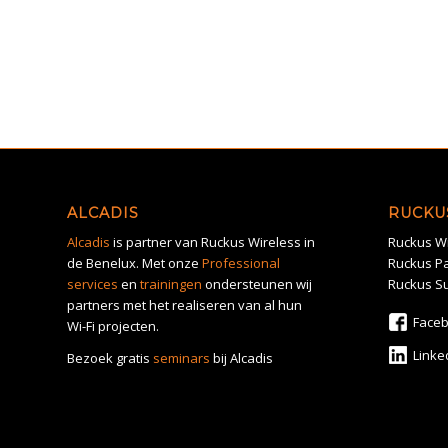
ALCADIS
RUCKU
Alcadis
is partner van Ruckus Wireless in
Ruckus Wi
de Benelux. Met onze
Professional
Ruckus Pa
services
en
trainingen
ondersteunen wij
Ruckus S
partners met het realiseren van al hun
Face
Wi-Fi projecten.
Linke
Bezoek gratis
seminars
bij Alcadis