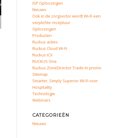
ISP Oplossingen
Nieuws
Ook in de zorgsector wordt Wi-Fi een
verplichte receptuur
Oplossingen
Producten
Ruckus acties
Ruckus Cloud Wi-Fi
Ruckus ICX
RUCKUS One
Ruckus ZoneDirector Trade-In promo
Sitemap
Smarter, Simply Superior Wi-Fi voor
Hospitality
Technologie
Webinars
CATEGORIEËN
Nieuws