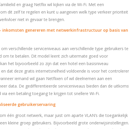
amilielid en graag Netflix wil kijken via de Wi-Fi. Met een
om dit zelf te regelen en kunt u aangeven welk type verkeer prioriteit
rkvloer niet in gevaar te brengen.
s – inkomsten genereren met netwerkinfrastructuur op basis van
t om verschillende serviceniveaus aan verschillende type gebruikers te
d om te betalen. Dit model leent zich uitermate goed voor
 kan het bijvoorbeeld zo zijn dat een hotel een basisniveau
 en dat deze gratis internetsnelheid voldoende is voor het controlere
wanneer iemand wil gaan Netflixen of wil deelnemen aan een
meer data. De gedifferentieerde serviceniveaus bieden dan de uitkoms
via een betaling toegang te krijgen tot snellere Wi-Fi.
liseerde gebruikerservaring
t om één groot netwerk, maar juist om aparte VLAN’s die toegankelijk
een kleine groep gebruikers. Bijvoorbeeld grote onderwijsinstellingen.