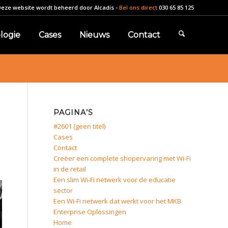
Deze website wordt beheerd door
Alcadis
-
Bel ons direct
030 65 85 125
logie
Cases
Nieuws
Contact
PAGINA’S
#2601 (geen titel)
Cases
Contact
Creëer een complete shopervaring met Wi-Fi
in de retail
Een slim Wi-Fi netwerk voor de educatie
sector
Een Wi-Fi netwerk dat werkt voor het MKB
Enterprise Oplossingen
Home