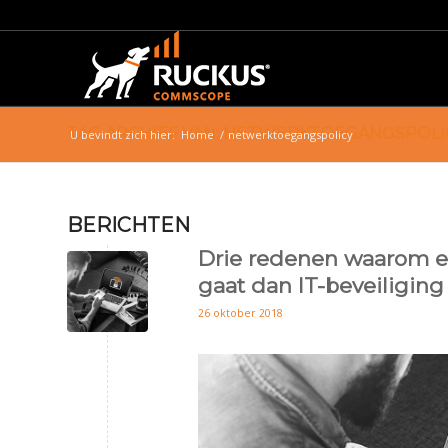
TAG ARCHIEF VAN: NETWERKTOEGANGSPOLI
U bevindt zich hier:
Home
/
netwerktoegangspolicy
BERICHTEN
Drie redenen waarom e
gaat dan IT-beveiliging
26 oktober 2018