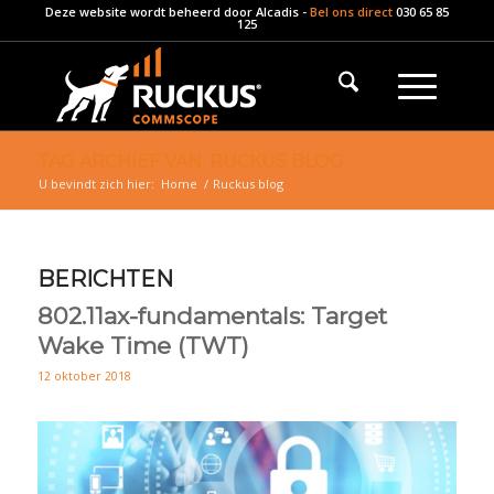
Deze website wordt beheerd door
Alcadis
-
Bel ons direct
030 65 85
125
TAG ARCHIEF VAN: RUCKUS BLOG
U bevindt zich hier:
Home
/
Ruckus blog
BERICHTEN
802.11ax-fundamentals: Target
Wake Time (TWT)
12 oktober 2018