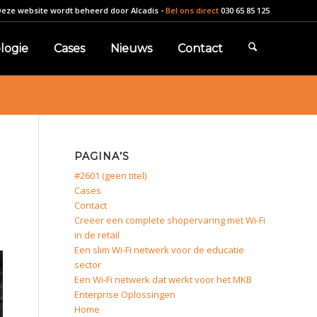
Deze website wordt beheerd door
Alcadis
-
Bel ons direct
030 65 85 125
logie
Cases
Nieuws
Contact
PAGINA’S
#2601 (geen titel)
Cases
Contact
Creëer een complete shopervaring met Wi-Fi
in de retail
Een slim Wi-Fi netwerk voor de educatie
sector
Een Wi-Fi netwerk dat werkt voor het MKB
Enterprise Oplossingen
Home