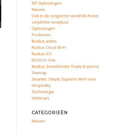
ISP Oplossingen
Nieuws
Ook in de zorgsector wordt Wi-Fi een
verplichte receptuur
Oplossingen
Producten
Ruckus acties
s
Ruckus Cloud Wi-Fi
Ruckus ICX
RUCKUS One
Ruckus ZoneDirector Trade-In promo
Sitemap
Smarter, Simply Superior Wi-Fi voor
Hospitality
Technologie
Webinars
CATEGORIEËN
Nieuws