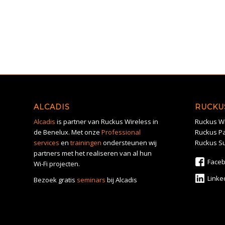
ALCADIS
RUCKU
Alcadis
is partner van Ruckus Wireless in
Ruckus Wi
de Benelux. Met onze
Professional
Ruckus Pa
services
en
trainingen
ondersteunen wij
Ruckus S
partners met het realiseren van al hun
Face
Wi-Fi projecten.
Linke
Bezoek gratis
seminars
bij Alcadis