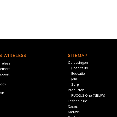
S WIRELESS
SITEMAP
Oplossingen
reless
Hospitality
rtners
Educatie
upport
MKB
book
Zorg
Producten
dIn
RUCKUS One (NIEUW)
Technologie
Cases
Nieuws