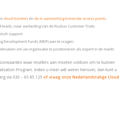
de
cloud-licenties
én
de in aanmerking komende access points
.
d-leads, naar aanleiding van de Ruckus Customer Trials.
nisch support.
ing Development Funds (MDF) aan te vragen.
gebruiken om uw organisatie te positioneren als expert in de markt.
n voorwaarden waar resellers aan moeten voldoen om te kunnen
ization Program. Indien u meer wilt weten hierover, dan kunt u
ng via 030 – 65 85 125
of vraag onze Nederlandstalige Cloud