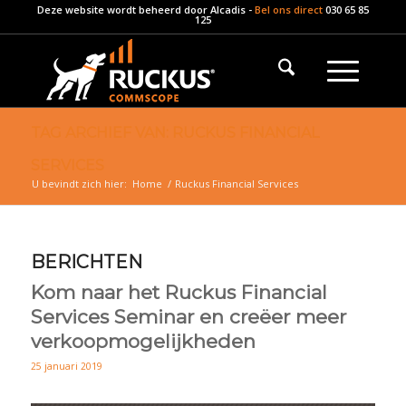
Deze website wordt beheerd door
Alcadis
-
Bel ons direct
030 65 85
125
TAG ARCHIEF VAN: RUCKUS FINANCIAL
SERVICES
U bevindt zich hier:
Home
/
Ruckus Financial Services
BERICHTEN
Kom naar het Ruckus Financial
Services Seminar en creëer meer
verkoopmogelijkheden
25 januari 2019