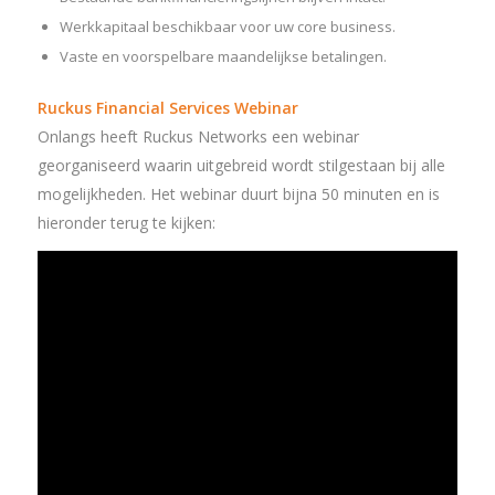
Werkkapitaal beschikbaar voor uw core business.
Vaste en voorspelbare maandelijkse betalingen.
Ruckus Financial Services Webinar
Onlangs heeft Ruckus Networks een webinar
georganiseerd waarin uitgebreid wordt stilgestaan bij alle
mogelijkheden. Het webinar duurt bijna 50 minuten en is
hieronder terug te kijken: