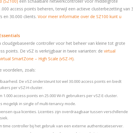
0 (SZ100)
een schaalbare netwerkcontroller voor middelgrote
.000 access points beheren, terwijl een actieve clusterbezetting van 
’s en 30.000 clients.
Voor meer informatie over de SZ100 kunt u
Essentials
n cloudgebaseerde controller voor het beheer van kleine tot grote
s points. De vSZ is verkrijgbaar in twee varianten: de
virtual
virtual SmartZone – High Scale (vSZ-H)
.
e voordelen, zoals:
baarheid. De vSZ ondersteunt tot wel 30.000 access points en biedt
ikers per vSZ-H-cluster.
 1.000 access points en 25.000 Wi-Fi gebruikers per vSZ-E-cluster.
is mogelijk in single of multi-tenancy mode.
nsen qua licenties. Licenties zijn overdraagbaar tussen verschillende
siek.
wn time controller bij het gebruik van een externe authenticatieserver.