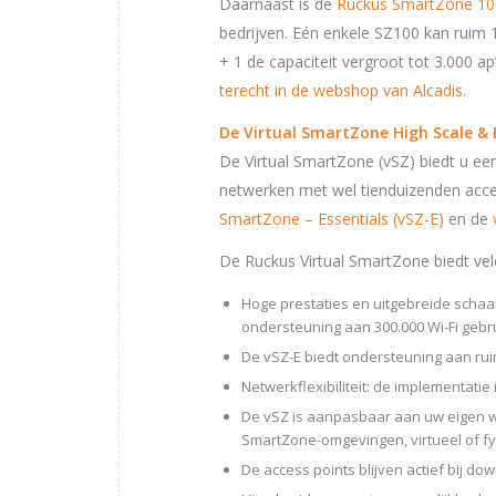
Daarnaast is de
Ruckus SmartZone 10
bedrijven. Eén enkele SZ100 kan ruim 1
+ 1 de capaciteit vergroot tot 3.000 ap
terecht in de webshop van Alcadis.
De Virtual SmartZone High Scale & 
De Virtual SmartZone (vSZ) biedt u ee
netwerken met wel tienduizenden acces
SmartZone – Essentials (vSZ-E)
en de
De Ruckus Virtual SmartZone biedt vel
Hoge prestaties en uitgebreide schaal
ondersteuning aan 300.000 Wi-Fi gebru
De vSZ-E biedt ondersteuning aan ruim
Netwerkflexibiliteit: de implementatie 
De vSZ is aanpasbaar aan uw eigen we
SmartZone-omgevingen, virtueel of fy
De access points blijven actief bij do