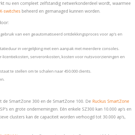
rkt nu een compleet zelfstandig netwerkonderdeel wordt, waarmee
X-switches
beheerd en gemanaged kunnen worden.
door:
t gebruik van een geautomatiseerd ontdekkingsproces voor ap’s en
tatieduur in vergelijking met een aanpak met meerdere consoles.
-licentiekosten, serveronkosten, kosten voor nutsvoorzieningen en
staat te stellen om te schalen naar 450.000 clients.
en.
it de SmartZone 300 en de SmartZone 100. De
Ruckus SmartZone
MSP’s en grote ondernemingen. Eén enkele SZ300 kan 10.000 ap’s en
ieve clusters kan de capaciteit worden verhoogd tot 30.000 ap’s,