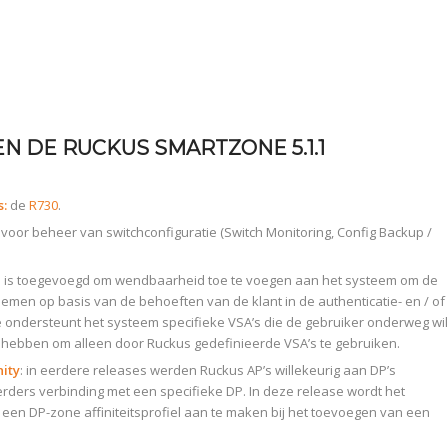
EN DE RUCKUS SMARTZONE 5.1.1
s:
de
R730
.
oor beheer van switchconfiguratie (Switch Monitoring, Config Backup /
ie is toegevoegd om wendbaarheid toe te voegen aan het systeem om de
men op basis van de behoeften van de klant in de authenticatie- en / of
e ondersteunt het systeem specifieke VSA’s die de gebruiker onderweg wil
 hebben om alleen door Ruckus gedefinieerde VSA’s te gebruiken.
nity
: in eerdere releases werden Ruckus AP’s willekeurig aan DP’s
rs verbinding met een specifieke DP. In deze release wordt het
en DP-zone affiniteitsprofiel aan te maken bij het toevoegen van een