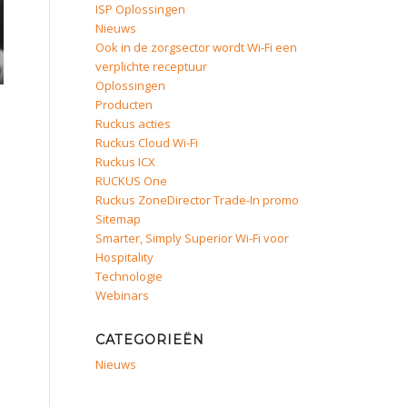
ISP Oplossingen
Nieuws
Ook in de zorgsector wordt Wi-Fi een
verplichte receptuur
Oplossingen
Producten
Ruckus acties
Ruckus Cloud Wi-Fi
Ruckus ICX
RUCKUS One
Ruckus ZoneDirector Trade-In promo
Sitemap
Smarter, Simply Superior Wi-Fi voor
Hospitality
Technologie
Webinars
CATEGORIEËN
Nieuws