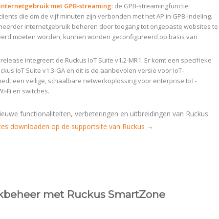
 internetgebruik met GPB-streaming
: de GPB-streamingfunctie
clients die om de vijf minuten zijn verbonden met het AP in GPB-indeling.
beheerder internetgebruik beheren door toegang tot ongepaste websites te
eerd moeten worden, kunnen worden geconfigureerd op basis van
release integreert de Ruckus IoT Suite v1.2-MR1. Er komt een specifieke
uckus IoT Suite v1.3-GA en dit is de aanbevolen versie voor IoT-
iedt een veilige, schaalbare netwerkoplossing voor enterprise IoT-
i-Fi en switches.
nieuwe functionaliteiten, verbeteringen en uitbreidingen van Ruckus
tes downloaden op de supportsite van Ruckus →
kbeheer met Ruckus SmartZone