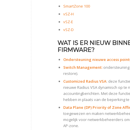
SmartZone 100
vSZ-H
vSZ-E
vSZ-D
WAT IS ER NIEUW BINN
FIRMWARE?
Ondersteuning nieuwe access point
Switch Management:
ondersteuning v
restore).
Customized Radius VSA
: deze funct
nieuwe Radius VSA dynamisch op te ne
accountingberichten. Met deze functi
hebben in plaats van de beperking te
Data Plane (DP) Priority of Zone Affi
toegewezen en maken netwerkbeheerde
mogelijk voor netwerkbeheerders om e
AP-zone.