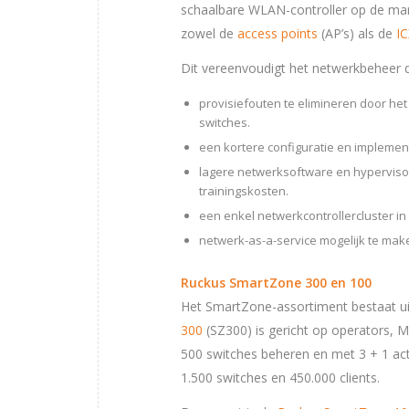
schaalbare WLAN-controller op de ma
zowel de
access points
(AP’s) als de
IC
Dit vereenvoudigt het netwerkbeheer 
provisiefouten te elimineren door he
switches.
een kortere configuratie en implemen
lagere netwerksoftware en hypervisor
trainingskosten.
een enkel netwerkcontrollercluster in 
netwerk-as-a-service mogelijk te mak
Ruckus SmartZone 300 en 100
Het SmartZone-assortiment bestaat u
300
(SZ300) is gericht op operators, 
500 switches beheren en met 3 + 1 act
1.500 switches en 450.000 clients.