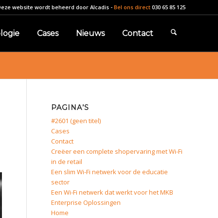
Deze website wordt beheerd door
Alcadis
-
Bel ons direct
030 65 85 125
logie
Cases
Nieuws
Contact
PAGINA’S
#2601 (geen titel)
Cases
Contact
Creëer een complete shopervaring met Wi-Fi
in de retail
Een slim Wi-Fi netwerk voor de educatie
sector
Een Wi-Fi netwerk dat werkt voor het MKB
Enterprise Oplossingen
Home