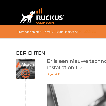
TAG ARCHIEF VAN: RUCKUS SMARTZONE
U bevindt zich hier:
Home
/
Ruckus SmartZone
BERICHTEN
Er is een nieuwe techno
installation 1.0
30 juli 2019