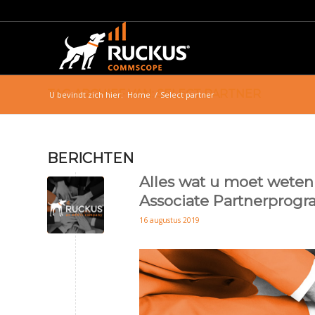
TAG ARCHIEF VAN: SELECT PARTNER
U bevindt zich hier:
Home
/
Select partner
BERICHTEN
Alles wat u moet weten
Associate Partnerprog
16 augustus 2019