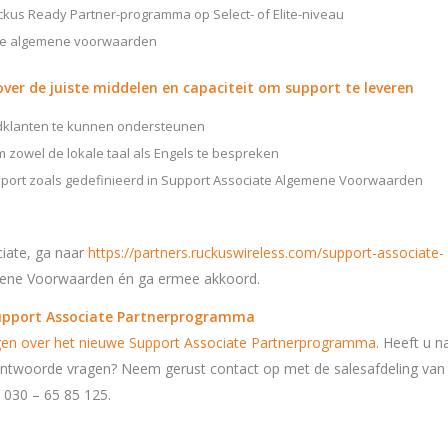
kus Ready Partner-programma op Select- of Elite-niveau
ate algemene voorwaarden
ver de juiste middelen en capaciteit om support te leveren
dklanten te kunnen ondersteunen
om zowel de lokale taal als Engels te bespreken
pport zoals gedefinieerd in Support Associate Algemene Voorwaarden
iate, ga naar
https://partners.ruckuswireless.com/support-associate-
ene Voorwaarden én ga ermee akkoord.
Support Associate Partnerprogramma
gen over het nieuwe Support Associate Partnerprogramma
. Heeft u n
antwoorde vragen? Neem gerust contact op met de salesafdeling van
a 030 – 65 85 125.