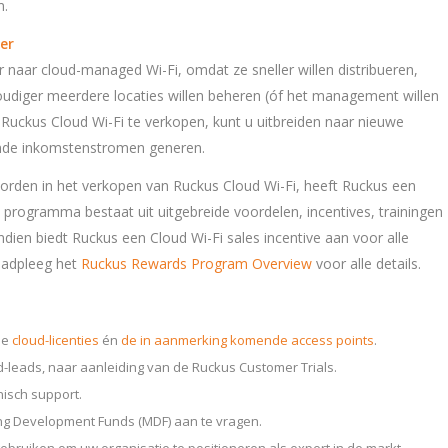
m.
er
 naar cloud-managed Wi-Fi, omdat ze sneller willen distribueren,
udiger meerdere locaties willen beheren (óf het management willen
Ruckus Cloud Wi-Fi te verkopen, kunt u uitbreiden naar nieuwe
nde inkomstenstromen generen.
 worden in het verkopen van Ruckus Cloud Wi-Fi, heeft Ruckus een
 programma bestaat uit uitgebreide voordelen, incentives, trainingen
dien biedt Ruckus een Cloud Wi-Fi sales incentive aan voor alle
aadpleeg het
Ruckus Rewards Program Overview
voor alle details.
de
cloud-licenties
én
de in aanmerking komende access points
.
d-leads, naar aanleiding van de Ruckus Customer Trials.
nisch support.
ing Development Funds (MDF) aan te vragen.
gebruiken om uw organisatie te positioneren als expert in de markt.