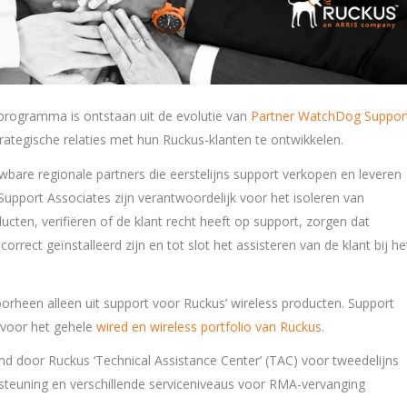
programma is ontstaan uit de evolutie van
Partner WatchDog Suppor
trategische relaties met hun Ruckus-klanten te ontwikkelen.
wbare regionale partners die eerstelijns support verkopen en leveren
Support Associates zijn verantwoordelijk voor het isoleren van
ten, verifiëren of de klant recht heeft op support, zorgen dat
orrect geïnstalleerd zijn en tot slot het assisteren van de klant bij he
rheen alleen uit support voor Ruckus’ wireless producten. Support
 voor het gehele
wired en wireless portfolio van Ruckus
.
 door Ruckus ‘Technical Assistance Center’ (TAC) voor tweedelijns
rsteuning en verschillende serviceniveaus voor RMA-vervanging