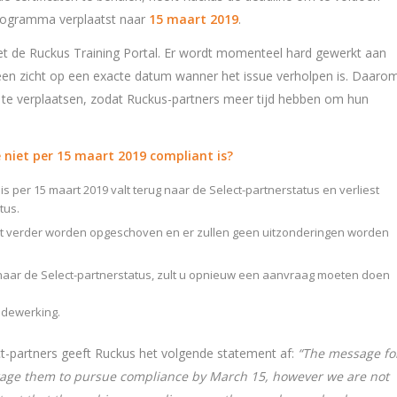
programma verplaatst naar
15 maart 2019
.
et de Ruckus Training Portal. Er wordt momenteel hard gewerkt aan
en zicht op een exacte datum wanner het issue verholpen is. Daaro
 te verplaatsen, zodat Ruckus-partners meer tijd hebben om hun
 niet per 15 maart 2019 compliant is?
 is per 15 maart 2019 valt terug naar de Select-partnerstatus en verliest
tus.
iet verder worden opgeschoven en er zullen geen uitzonderingen worden
naar de Select-partnerstatus, zult u opnieuw een aanvraag moeten doen
edewerking.
ect-partners geeft Ruckus het volgende statement af:
“The message fo
urage them to pursue compliance by March 15, however we are not