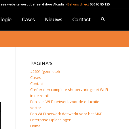
Deze website wordt beheerd door
Alcadis
-
Bel ons direct
030 65 85 125
logie
Cases
Nieuws
Contact
PAGINA’S
#2601 (geen titel)
Cases
Contact
Creëer een complete shopervaring met Wi-Fi
in de retail
Een slim Wi-Fi netwerk voor de educatie
sector
Een Wi-Fi netwerk dat werkt voor het MKB
Enterprise Oplossingen
Home