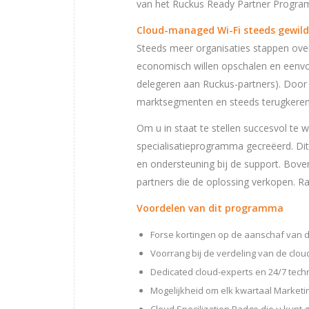
van het Ruckus Ready Partner Progra
Cloud-managed Wi-Fi steeds gewild
Steeds meer organisaties stappen over
economisch willen opschalen en eenvo
delegeren aan Ruckus-partners). Door 
marktsegmenten en steeds terugkere
Om u in staat te stellen succesvol te
specialisatieprogramma gecreëerd. Dit
en ondersteuning bij de support. Boven
partners die de oplossing verkopen. R
Voordelen van dit programma
Forse kortingen op de aanschaf van 
Voorrang bij de verdeling van de clou
Dedicated cloud-experts en 24/7 tech
Mogelijkheid om elk kwartaal Market
Cloud Specilization Badge die u kunt 