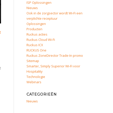
ISP Oplossingen
Nieuws
Ook in de zorgsector wordt Wi-Fi een
verplichte receptuur
Oplossingen
Producten
t
Ruckus acties
Ruckus Cloud Wi-Fi
Ruckus ICX
RUCKUS One
Ruckus ZoneDirector Trade-In promo
Sitemap
Smarter, Simply Superior Wi-Fi voor
t
Hospitality
Technologie
Webinars
CATEGORIEËN
Nieuws