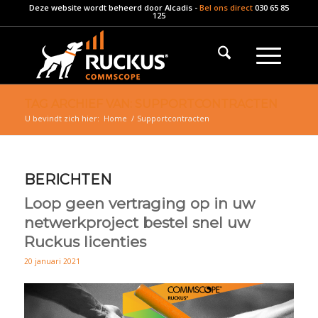
Deze website wordt beheerd door
Alcadis
-
Bel ons direct
030 65 85
125
TAG ARCHIEF VAN: SUPPORTCONTRACTEN
U bevindt zich hier:
Home
/
Supportcontracten
BERICHTEN
Loop geen vertraging op in uw
netwerkproject bestel snel uw
Ruckus licenties
20 januari 2021