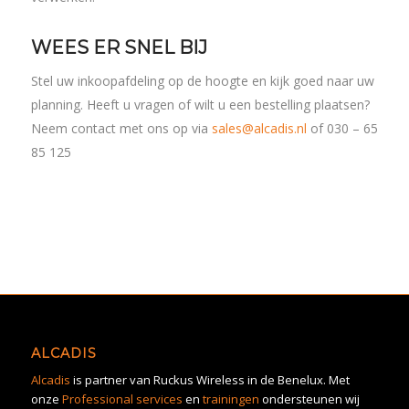
WEES ER SNEL BIJ
Stel uw inkoopafdeling op de hoogte en kijk goed naar uw
planning. Heeft u vragen of wilt u een bestelling plaatsen?
Neem contact met ons op via
sales@alcadis.nl
of 030 – 65
85 125
ALCADIS
Alcadis
is partner van Ruckus Wireless in de Benelux. Met
onze
Professional services
en
trainingen
ondersteunen wij