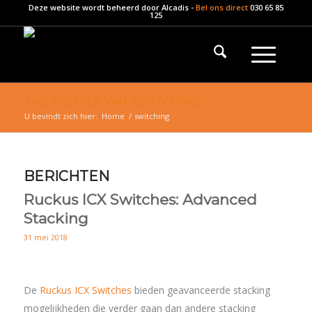
Deze website wordt beheerd door
Alcadis
-
Bel ons direct
030 65 85
125
TAG ARCHIEF VAN: SWITCHING
U bevindt zich hier:
Home
/
switching
BERICHTEN
Ruckus ICX Switches: Advanced
Stacking
31 mei 2018
De
Ruckus ICX Switches
bieden geavanceerde stacking
mogelijkheden die verder gaan dan andere stacking